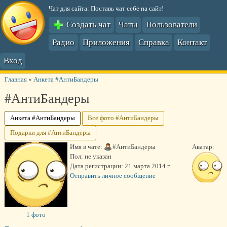
Чат для сайта: Поставь чат себе на сайт!
Создать чат
Чаты
Пользователи
Радио
Приложения
Справка
Контакт
Вход
Главная
»
Анкета #АнтиБандеры
#АнтиБандеры
Анкета #АнтиБандеры
Все фото #АнтиБандеры
Подарки для #АнтиБандеры
Имя в чате:
#АнтиБандеры
Аватар:
Пол:
не указан
Дата регистрации:
21 марта 2014 г.
Отправить личное сообщение
1 фото