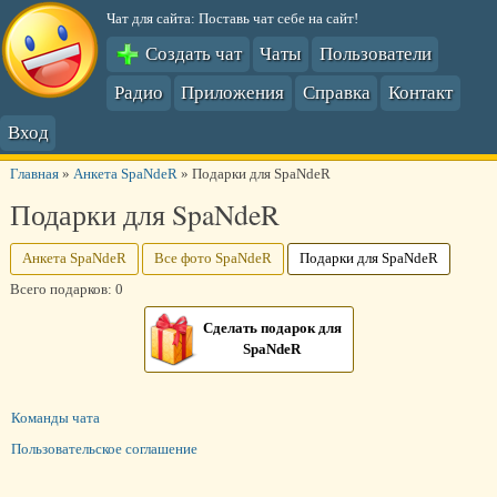
Чат для сайта: Поставь чат себе на сайт!
Создать чат
Чаты
Пользователи
Радио
Приложения
Справка
Контакт
Вход
Главная
»
Анкета SpaNdeR
»
Подарки для SpaNdeR
Подарки для SpaNdeR
Анкета SpaNdeR
Все фото SpaNdeR
Подарки для SpaNdeR
Всего подарков: 0
Сделать подарок для
SpaNdeR
Команды чата
Пользовательское соглашение