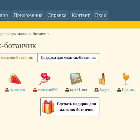
адио
Приложения
Справка
Контакт
Вход
дарки для мальчик-ботанчик
к-ботанчик
 мальчик-ботанчик
Подарки для мальчик-ботанчик
пoлoсатая
красивая990
кун 31 лвл
быдлo
Гришака
Сделать подарок для
мальчик-ботанчик