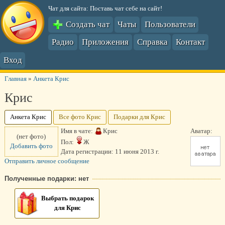
Чат для сайта: Поставь чат себе на сайт!
Создать чат
Чаты
Пользователи
Радио
Приложения
Справка
Контакт
Вход
Главная
»
Анкета Крис
Крис
Анкета Крис
Все фото Крис
Подарки для Крис
Имя в чате:
Крис
Аватар:
(нет фото)
Пол:
Ж
Добавить фото
Дата регистрации:
11 июня 2013 г.
Отправить личное сообщение
Полученные подарки: нет
Выбрать подарок
для Крис