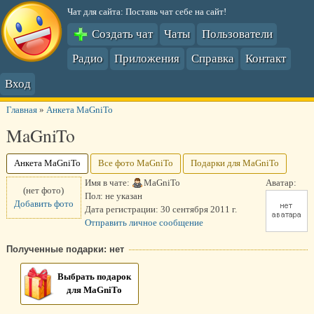
Чат для сайта: Поставь чат себе на сайт!
Создать чат
Чаты
Пользователи
Радио
Приложения
Справка
Контакт
Вход
Главная
»
Анкета MaGniTo
MaGniTo
Анкета MaGniTo
Все фото MaGniTo
Подарки для MaGniTo
Имя в чате:
MaGniTo
Аватар:
(нет фото)
Пол:
не указан
Добавить фото
Дата регистрации:
30 сентября 2011 г.
Отправить личное сообщение
Полученные подарки: нет
Выбрать подарок
для MaGniTo