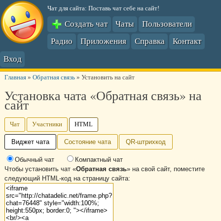
Чат для сайта: Поставь чат себе на сайт!
Создать чат
Чаты
Пользователи
Радио
Приложения
Справка
Контакт
Вход
Главная
»
Обратная связь
»
Установить на сайт
Установка чата «Обратная связь» на
сайт
Чат
Участники
HTML
Виджет чата
Состояние чата
QR-штрихкод
Обычный чат
Компактный чат
Чтобы установить чат «
Обратная связь
» на свой сайт, поместите
следующий HTML-код на страницу сайта: