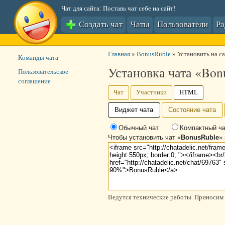
Чат для сайта: Поставь чат себе на сайт!
Создать чат
Чаты
Пользователи
Р
Главная
»
BonusRuble
»
Установить на с
Команды чата
Установка чата «Bon
Пользовательское
соглашение
Чат
Участники
HTML
Виджет чата
Состояние чата
Обычный чат
Компактный ча
Чтобы установить чат «
BonusRuble
»