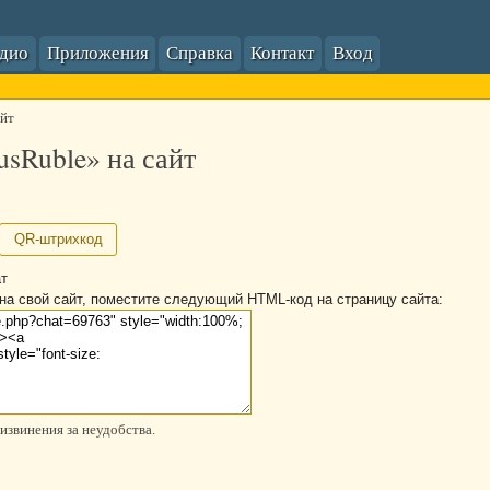
адио
Приложения
Справка
Контакт
Вход
айт
usRuble» на сайт
QR-штрихкод
т
 на свой сайт, поместите следующий HTML-код на страницу сайта: