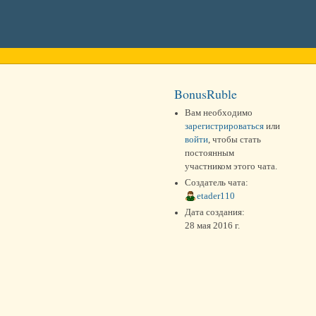
BonusRuble
Вам необходимо
зарегистрироваться
или
войти
, чтобы стать
постоянным
участником этого чата.
Создатель чата:
etader110
Дата создания:
28 мая 2016 г.