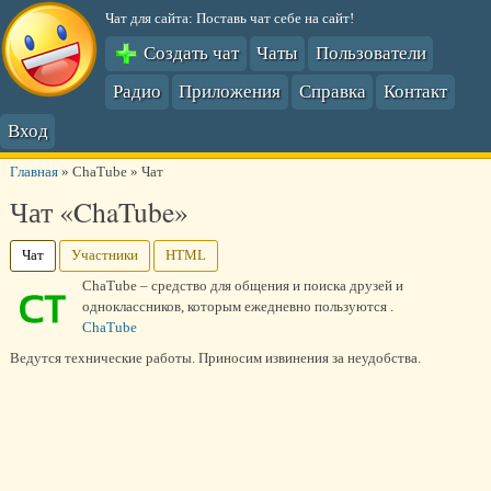
Чат для сайта: Поставь чат себе на сайт!
Создать чат
Чаты
Пользователи
Радио
Приложения
Справка
Контакт
Вход
Главная
»
ChaTube
»
Чат
Чат «ChaTube»
Чат
Участники
HTML
ChaTube – средство для общения и поиска друзей и
одноклассников, которым ежедневно пользуются .
ChaTube