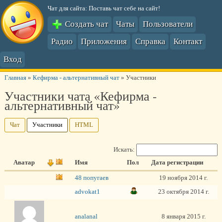
Чат для сайта: Поставь чат себе на сайт!
Создать чат
Чаты
Пользователи
Радио
Приложения
Справка
Контакт
Вход
Главная
»
Кефирма - альтернативный чат
»
Участники
Участники чата «Кефирма -
альтернативный чат»
Чат
Участники
HTML
Искать:
Аватар
Имя
Пол
Дата регистрации
48 попугаев
19 ноября 2014 г.
advokat1
23 октября 2014 г.
analanal
8 января 2015 г.