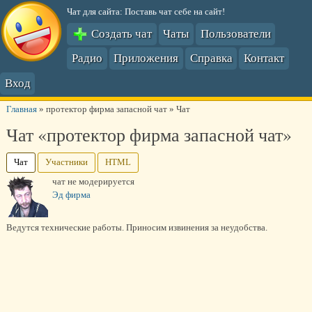
Чат для сайта: Поставь чат себе на сайт!
Создать чат
Чаты
Пользователи
Радио
Приложения
Справка
Контакт
Вход
Главная
»
протектор фирма запасной чат
»
Чат
Чат «протектор фирма запасной чат»
Чат
Участники
HTML
чат не модерируется
Эд фирма