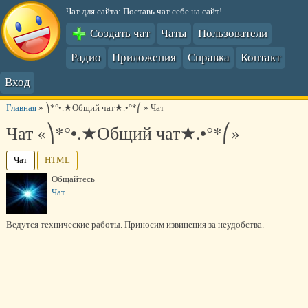
Чат для сайта: Поставь чат себе на сайт!
Создать чат
Чаты
Пользователи
Радио
Приложения
Справка
Контакт
Вход
Главная
»
⎞*°•.★Общий чат★.•°*⎛
»
Чат
Чат «⎞*°•.★Общий чат★.•°*⎛»
Чат
HTML
Общайтесь
Чат