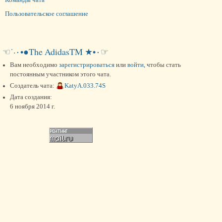
Пользовательское соглашение
☜˙·٠•●The AdidasTM ★•٠☞
Вам необходимо
зарегистрироваться
или
войти
, чтобы стать
постоянным участником этого чата.
Создатель чата:
KatyA.033.74S
Дата создания:
6 ноября 2014 г.