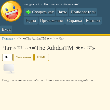
Чат для сайта: Поставь чат себе на сайт!
Создать чат
Чаты
Пользователи
Радио
Приложения
Справка
Контакт
Вход
Главная
»
☜˙·٠•●The AdidasTM ★•٠☞
»
Чат
Чат «☜˙·٠•●The AdidasTM ★•٠☞»
Чат
Участники
HTML