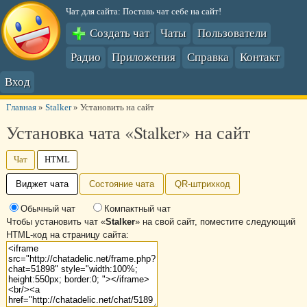
Чат для сайта: Поставь чат себе на сайт!
Создать чат
Чаты
Пользователи
Радио
Приложения
Справка
Контакт
Вход
Главная
»
Stalker
»
Установить на сайт
Установка чата «Stalker» на сайт
Чат
HTML
Виджет чата
Состояние чата
QR-штрихкод
Обычный чат
Компактный чат
Чтобы установить чат «
Stalker
» на свой сайт, поместите следующий
HTML-код на страницу сайта: