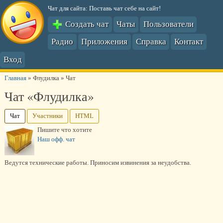
Чат для сайта: Поставь чат себе на сайт!
Создать чат
Чаты
Пользователи
Радио
Приложения
Справка
Контакт
Вход
Главная
»
Флудилка
»
Чат
Чат «Флудилка»
Чат
Участники
HTML
Пишите что хотите
Наш офф. чат