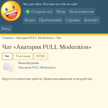
Чат для сайта: Поставь чат себе на сайт!
Создать чат
Чаты
Пользователи
Радио
Приложения
Справка
Контакт
Вход
Главная
»
Аватария FULL Moderation
»
Чат
Чат «Аватария FULL Moderation»
Чат
Участники
HTML
Наша флудилка
Аватария FULL Moderation