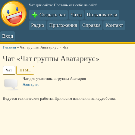
Чат для сайта: Поставь чат себе на сайт!
Создать чат
Чаты
Пользователи
Радио
Приложения
Справка
Контакт
Вход
Главная
»
Чат группы Аватариус
»
Чат
Чат «Чат группы Аватариус»
Чат
HTML
Чат для участников группы Аватария
Аватария