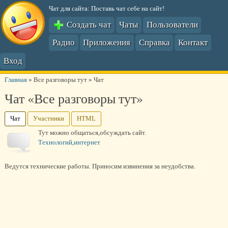
Чат для сайта: Поставь чат себе на сайт!
Создать чат
Чаты
Пользователи
Радио
Приложения
Справка
Контакт
Вход
Главная
»
Все разговоры тут
»
Чат
Чат «Все разговоры тут»
Чат
Участники
HTML
Тут можно общаться,обсуждать сайт.
Технологий,интернет