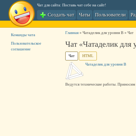
Чат для сайта: Поставь чат себе на сайт!
Создать чат
Чаты
Пользователи
Р
Главная
»
Чатаделик для уровня B
»
Чат
Команды чата
Чат «Чатаделик для 
Пользовательское
соглашение
Чат
HTML
Чатаделик для уровня B