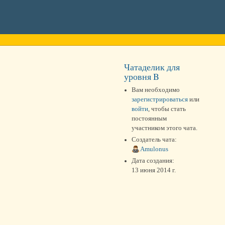
Чатаделик для
уровня B
Вам необходимо
зарегистрироваться
или
войти
, чтобы стать
постоянным
участником этого чата.
Создатель чата:
Amulonus
Дата создания:
13 июня 2014 г.