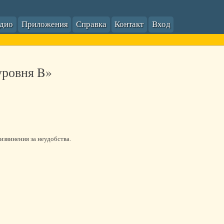
адио
Приложения
Справка
Контакт
Вход
уровня B»