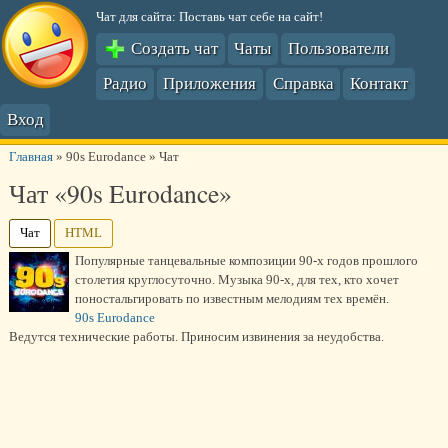
Чат для сайта: Поставь чат себе на сайт!
Создать чат
Чаты
Пользователи
Радио
Приложения
Справка
Контакт
Вход
Главная
»
90s Eurodance
»
Чат
Чат «90s Eurodance»
Чат
HTML
Популярные танцевальные композиции 90-х годов прошлого
столетия круглосуточно. Музыка 90-х, для тех, кто хочет
поностальгировать по известным мелодиям тех времён.
90s Eurodance