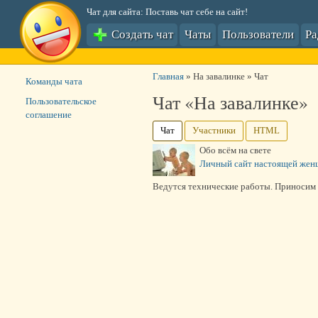
Чат для сайта: Поставь чат себе на сайт!
Создать чат
Чаты
Пользователи
Р
Главная
»
На завалинке
»
Чат
Команды чата
Чат «На завалинке»
Пользовательское
соглашение
Чат
Участники
HTML
Обо всём на свете
Личный сайт настоящей же