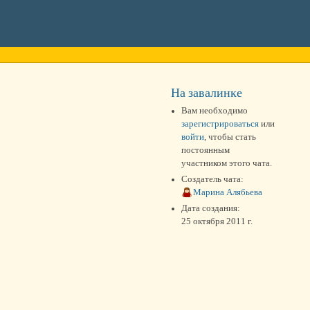
На завалинке
Вам необходимо
зарегистрироваться
или
войти
, чтобы стать
постоянным
участником этого чата.
Создатель чата:
Марина Алябьева
Дата создания:
25 октября 2011 г.