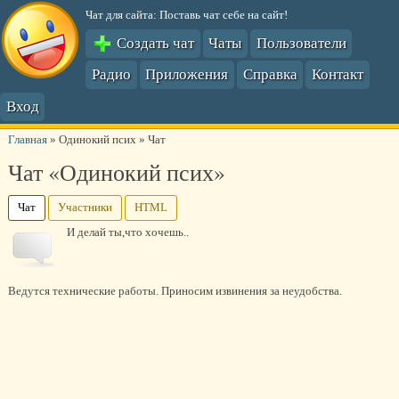
Чат для сайта: Поставь чат себе на сайт!
Создать чат
Чаты
Пользователи
Радио
Приложения
Справка
Контакт
Вход
Главная
»
Одинокий псих
»
Чат
Чат «Одинокий псих»
Чат
Участники
HTML
И делай ты,что хочешь..