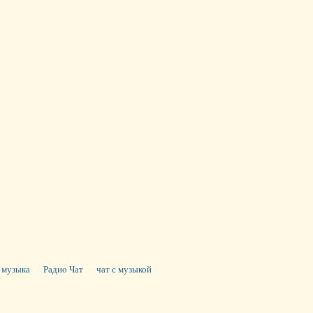
музыка
Радио Чат
чат с музыкой