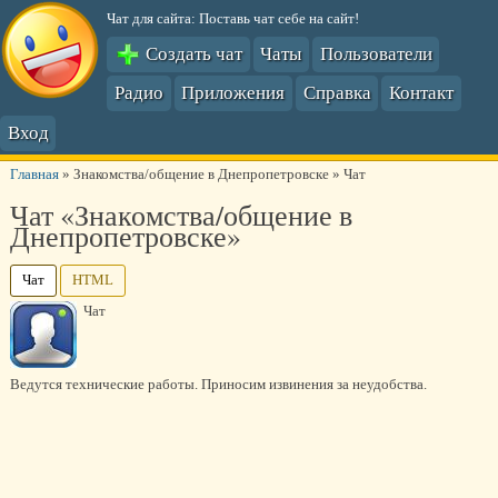
Чат для сайта: Поставь чат себе на сайт!
Создать чат
Чаты
Пользователи
Радио
Приложения
Справка
Контакт
Вход
Главная
»
Знакомства/общение в Днепропетровске
»
Чат
Чат «Знакомства/общение в
Днепропетровске»
Чат
HTML
Чат