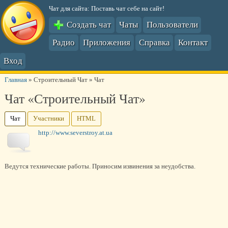
Чат для сайта: Поставь чат себе на сайт!
Создать чат
Чаты
Пользователи
Радио
Приложения
Справка
Контакт
Вход
Главная
»
Строительный Чат
»
Чат
Чат «Строительный Чат»
Чат
Участники
HTML
http://www.severstroy.at.ua