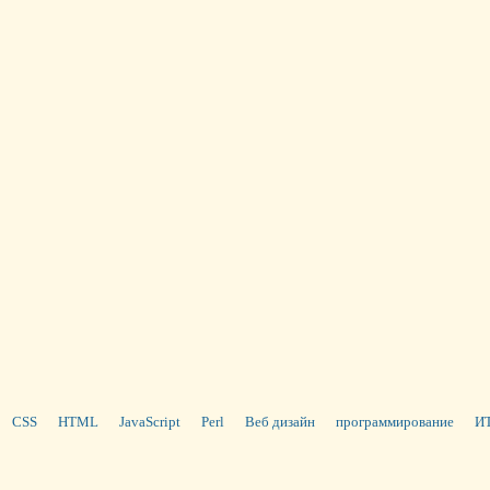
CSS
HTML
JavaScript
Perl
Веб дизайн
программирование
ИТ