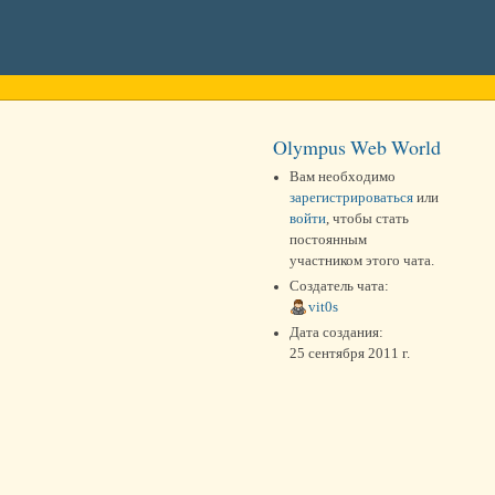
Olympus Web World
Вам необходимо
зарегистрироваться
или
войти
, чтобы стать
постоянным
участником этого чата.
Создатель чата:
vit0s
Дата создания:
25 сентября 2011 г.