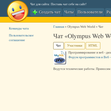
Чат для сайта: Поставь чат себе на сайт!
Создать чат
Чаты
Пользователи
Р
Главная
»
Olympus Web World
»
Чат
Команды чата
Чат «Olympus Web W
Пользовательское
соглашение
Чат
Участники
HTML
Программирование и веб - ди
Форум программистов и Веб -