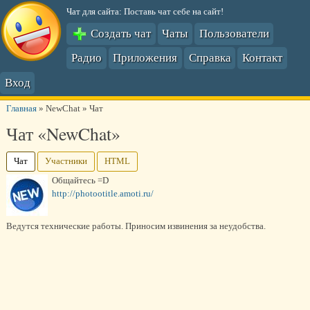
Чат для сайта: Поставь чат себе на сайт!
Создать чат
Чаты
Пользователи
Радио
Приложения
Справка
Контакт
Вход
Главная
»
NewChat
»
Чат
Чат «NewChat»
Чат
Участники
HTML
Общайтесь =D
http://photootitle.amoti.ru/