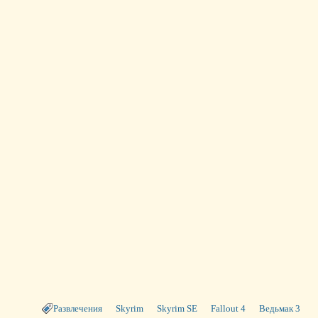
Развлечения
Skyrim
Skyrim SE
Fallout 4
Ведьмак 3