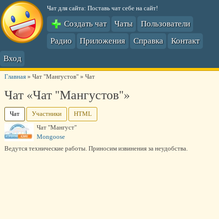
Чат для сайта: Поставь чат себе на сайт!
Создать чат
Чаты
Пользователи
Радио
Приложения
Справка
Контакт
Вход
Главная
»
Чат "Мангустов"
»
Чат
Чат «Чат "Мангустов"»
Чат
Участники
HTML
Чат "Мангуст"
Mongoose