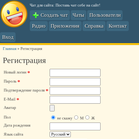
Чат для сайта: Поставь чат себе на сайт!
Создать чат
Чаты
Пользователи
Радио
Приложения
Справка
Контакт
Вход
Главная
»
Регистрация
Регистрация
*
Новый логин
*
Пароль
*
Подтверждение пароля
*
E-Mail
Аватар
Пол
не скажу
М
Ж
Дата рождения
Язык сайта