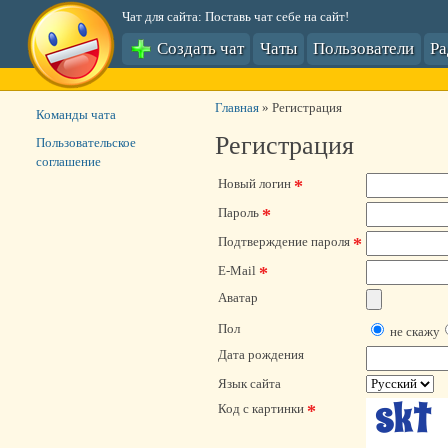
Чат для сайта: Поставь чат себе на сайт!
Создать чат
Чаты
Пользователи
Р
Главная
»
Регистрация
Команды чата
Регистрация
Пользовательское
соглашение
*
Новый логин
*
Пароль
*
Подтверждение пароля
*
E-Mail
Аватар
Пол
не скажу
Дата рождения
Язык сайта
*
Код с картинки