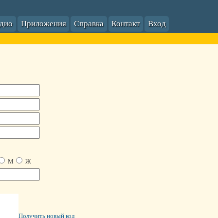
адио
Приложения
Справка
Контакт
Вход
М
Ж
Получить новый код