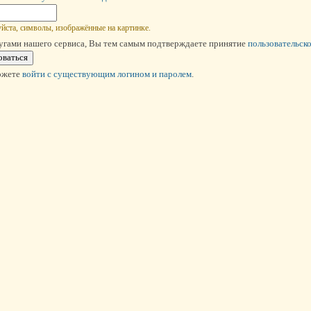
йста, символы, изображённые на картинке.
угами нашего сервиса, Вы тем самым подтверждаете принятие
пользовательск
ожете
войти c существующим логином и паролем
.