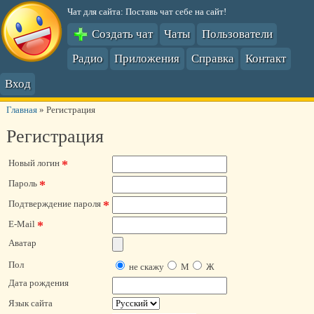
Чат для сайта: Поставь чат себе на сайт!
Создать чат
Чаты
Пользователи
Радио
Приложения
Справка
Контакт
Вход
Главная
»
Регистрация
Регистрация
*
Новый логин
*
Пароль
*
Подтверждение пароля
*
E-Mail
Аватар
Пол
не скажу
М
Ж
Дата рождения
Язык сайта