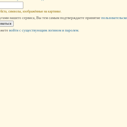
йста, символы, изображённые на картинке.
угами нашего сервиса, Вы тем самым подтверждаете принятие
пользовательск
ожете
войти c существующим логином и паролем
.