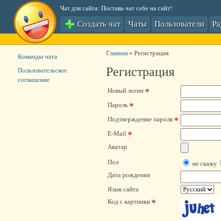
Чат для сайта: Поставь чат себе на сайт!
Создать чат
Чаты
Пользователи
Р
Главная
»
Регистрация
Команды чата
Регистрация
Пользовательское
соглашение
*
Новый логин
*
Пароль
*
Подтверждение пароля
*
E-Mail
Аватар
Пол
не скажу
Дата рождения
Язык сайта
*
Код с картинки