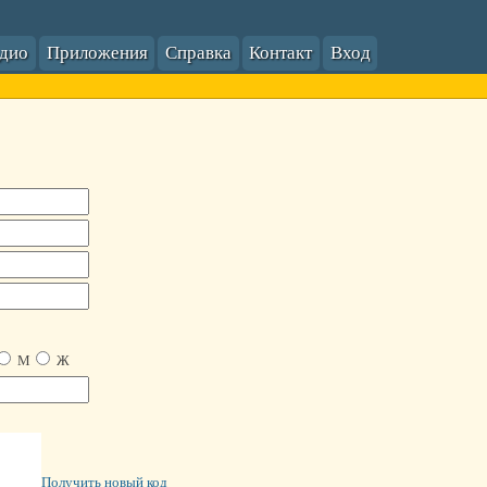
адио
Приложения
Справка
Контакт
Вход
М
Ж
Получить новый код