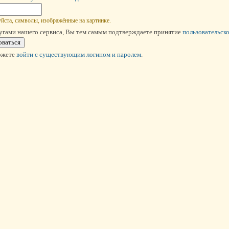
йста, символы, изображённые на картинке.
угами нашего сервиса, Вы тем самым подтверждаете принятие
пользовательск
ожете
войти c существующим логином и паролем
.