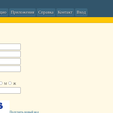
адио
Приложения
Справка
Контакт
Вход
М
Ж
Получить новый код