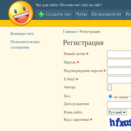
Чат для сайта: Поставь чат себе на сайт!
Создать чат
Чаты
Пользователи
Р
Главная
»
Регистрация
Команды чата
Регистрация
Пользовательское
соглашение
*
Новый логин
*
Пароль
*
Подтверждение пароля
*
E-Mail
Аватар
Пол
не скажу
Дата рождения
Язык сайта
*
Код с картинки