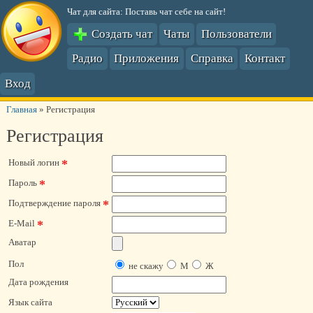
Чат для сайта: Поставь чат себе на сайт!
Создать чат
Чаты
Пользователи
Радио
Приложения
Справка
Контакт
Вход
Главная
»
Регистрация
Регистрация
*
Новый логин
*
Пароль
*
Подтверждение пароля
*
E-Mail
Аватар
Пол
не скажу
М
Ж
Дата рождения
Язык сайта