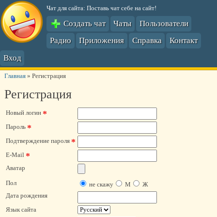
Чат для сайта: Поставь чат себе на сайт!
Создать чат
Чаты
Пользователи
Радио
Приложения
Справка
Контакт
Вход
Главная
»
Регистрация
Регистрация
*
Новый логин
*
Пароль
*
Подтверждение пароля
*
E-Mail
Аватар
Пол
не скажу
М
Ж
Дата рождения
Язык сайта