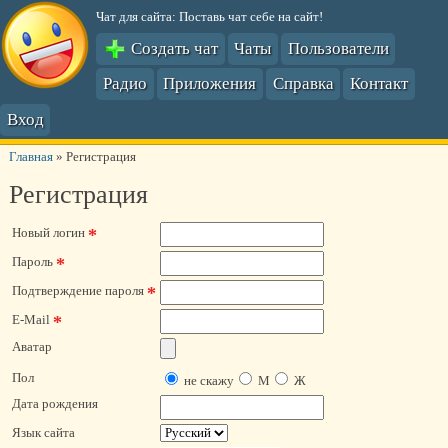
Чат для сайта: Поставь чат себе на сайт!
Создать чат
Чаты
Пользователи
Радио
Приложения
Справка
Контакт
Вход
Главная
»
Регистрация
Регистрация
*
Новый логин
*
Пароль
*
Подтверждение пароля
*
E-Mail
Аватар
Пол
не скажу
М
Ж
Дата рождения
Язык сайта