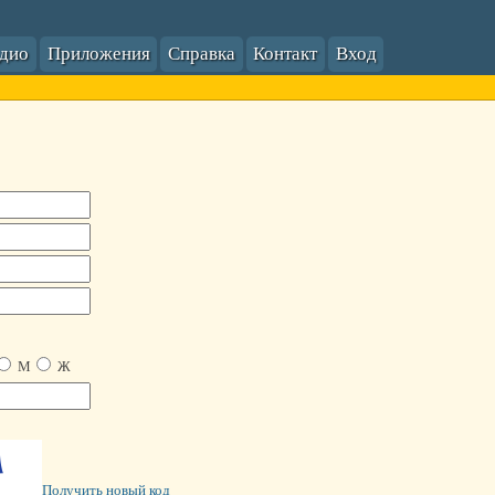
адио
Приложения
Справка
Контакт
Вход
М
Ж
Получить новый код