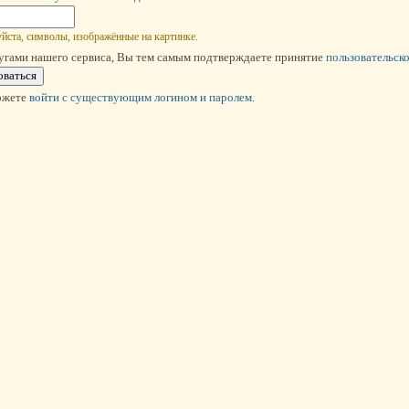
йста, символы, изображённые на картинке.
угами нашего сервиса, Вы тем самым подтверждаете принятие
пользовательск
ожете
войти c существующим логином и паролем
.