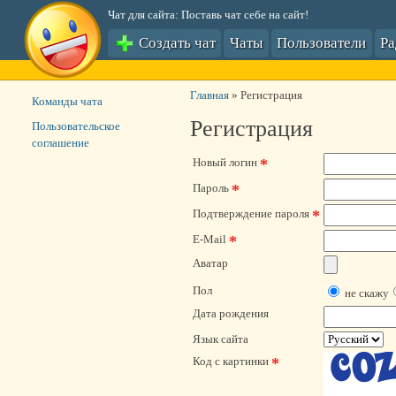
Чат для сайта: Поставь чат себе на сайт!
Создать чат
Чаты
Пользователи
Р
Главная
»
Регистрация
Команды чата
Регистрация
Пользовательское
соглашение
*
Новый логин
*
Пароль
*
Подтверждение пароля
*
E-Mail
Аватар
Пол
не скажу
Дата рождения
Язык сайта
*
Код с картинки