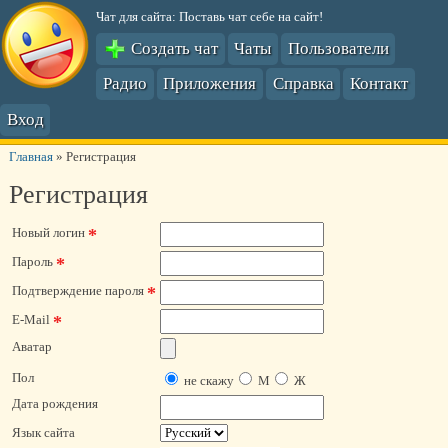
Чат для сайта: Поставь чат себе на сайт!
Создать чат
Чаты
Пользователи
Радио
Приложения
Справка
Контакт
Вход
Главная
»
Регистрация
Регистрация
*
Новый логин
*
Пароль
*
Подтверждение пароля
*
E-Mail
Аватар
Пол
не скажу
М
Ж
Дата рождения
Язык сайта