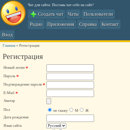
Чат для сайта: Поставь чат себе на сайт!
Создать чат
Чаты
Пользователи
Радио
Приложения
Справка
Контакт
Вход
Главная
»
Регистрация
Регистрация
*
Новый логин
*
Пароль
*
Подтверждение пароля
*
E-Mail
Аватар
Пол
не скажу
М
Ж
Дата рождения
Язык сайта