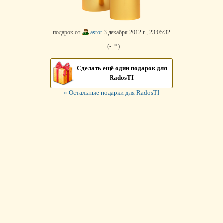
подарок от
asror
3 декабря 2012 г., 23:05:32
...(-_*)
Сделать ещё один подарок для
RadosTI
« Остальные подарки для RadosTI