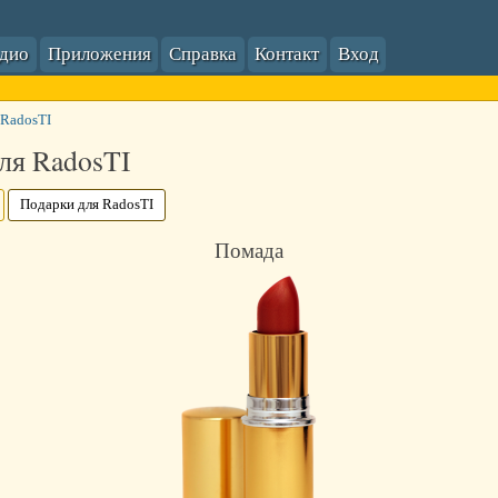
адио
Приложения
Справка
Контакт
Вход
 RadosTI
ля RadosTI
Подарки для RadosTI
Помада