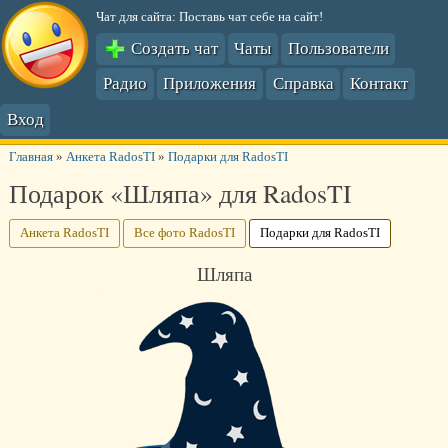
Чат для сайта: Поставь чат себе на сайт!
Создать чат
Чаты
Пользователи
Радио
Приложения
Справка
Контакт
Вход
Главная
»
Анкета RadosTI
»
Подарки для RadosTI
Подарок «Шляпа» для RadosTI
Анкета RadosTI
Все фото RadosTI
Подарки для RadosTI
Шляпа