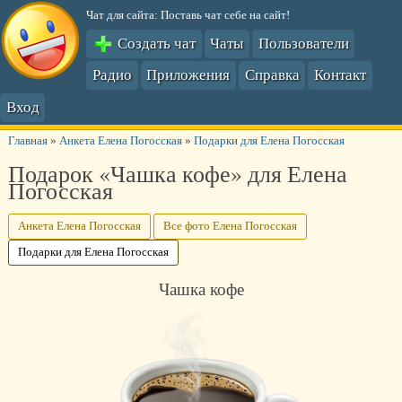
Чат для сайта: Поставь чат себе на сайт!
Создать чат
Чаты
Пользователи
Радио
Приложения
Справка
Контакт
Вход
Главная
»
Анкета Елена Погосская
»
Подарки для Елена Погосская
Подарок «Чашка кофе» для Елена
Погосская
Анкета Елена Погосская
Все фото Елена Погосская
Подарки для Елена Погосская
Чашка кофе