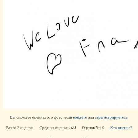
Вы сможете оценить это фото, если
войдёте
или
зарегистрируетесь
.
5.0
Всего 2 оценок. Средняя оценка:
Оценок 5+: 0
Кто оценил?