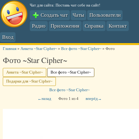
Чат для сайта: Поставь чат себе на сайт!
Создать чат
Чаты
Пользователи
Радио
Приложения
Справка
Контакт
Вход
Главная
»
Анкета ~Star Cipher~
»
Все фото ~Star Cipher~
»
Фото
Фото ~Star Cipher~
Анкета ~Star Cipher~
Все фото ~Star Cipher~
Подарки для ~Star Cipher~
Все фото ~Star Cipher~
←назад
Фото 1 из 4
вперёд→