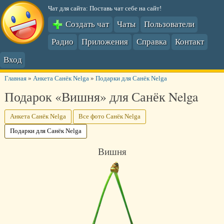
Чат для сайта: Поставь чат себе на сайт!
Создать чат
Чаты
Пользователи
Радио
Приложения
Справка
Контакт
Вход
Главная
»
Анкета Санёк Nelga
»
Подарки для Санёк Nelga
Подарок «Вишня» для Санёк Nelga
Анкета Санёк Nelga
Все фото Санёк Nelga
Подарки для Санёк Nelga
Вишня