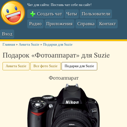
Чат для сайта: Поставь чат себе на сайт!
Создать чат
Чаты
Пользователи
Радио
Приложения
Справка
Контакт
Вход
Главная
»
Анкета Suzie
»
Подарки для Suzie
Подарок «Фотоаппарат» для Suzie
Анкета Suzie
Все фото Suzie
Подарки для Suzie
Фотоаппарат