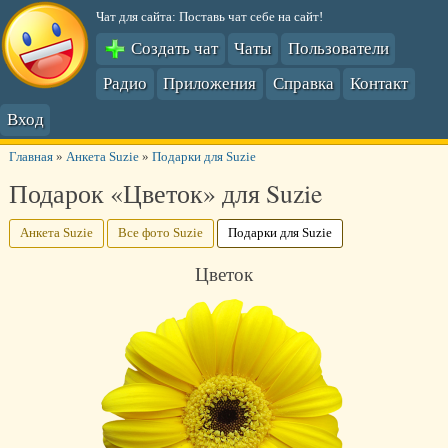
Чат для сайта: Поставь чат себе на сайт!
Создать чат
Чаты
Пользователи
Радио
Приложения
Справка
Контакт
Вход
Главная
»
Анкета Suzie
»
Подарки для Suzie
Подарок «Цветок» для Suzie
Анкета Suzie
Все фото Suzie
Подарки для Suzie
Цветок