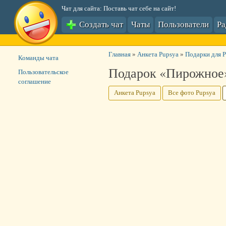
Чат для сайта: Поставь чат себе на сайт!
Создать чат
Чаты
Пользователи
Р
Главная
»
Анкета Pupsya
»
Подарки для 
Команды чата
Подарок «Пирожное»
Пользовательское
соглашение
Анкета Pupsya
Все фото Pupsya