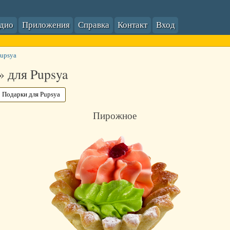
адио
Приложения
Справка
Контакт
Вход
Pupsya
 для Pupsya
Подарки для Pupsya
Пирожное