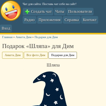
Чат для сайта: Поставь чат себе на сайт!
Создать чат
Чаты
Пользователи
Радио
Приложения
Справка
Контакт
Вход
Главная
»
Анкета Дим
»
Подарки для Дим
Подарок «Шляпа» для Дим
Анкета Дим
Все фото Дим
Подарки для Дим
Шляпа