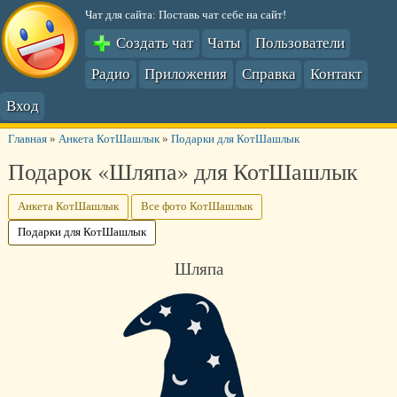
Чат для сайта: Поставь чат себе на сайт!
Создать чат
Чаты
Пользователи
Радио
Приложения
Справка
Контакт
Вход
Главная
»
Анкета КотШашлык
»
Подарки для КотШашлык
Подарок «Шляпа» для КотШашлык
Анкета КотШашлык
Все фото КотШашлык
Подарки для КотШашлык
Шляпа