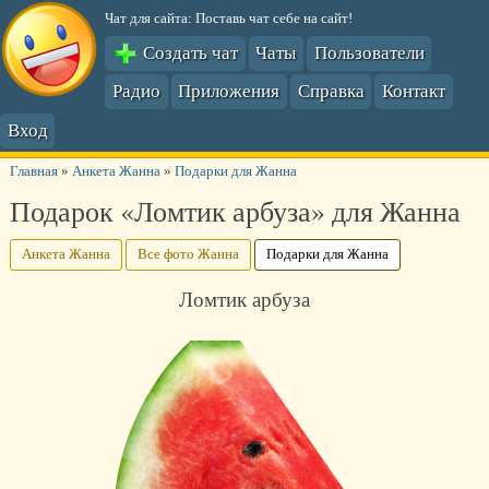
Чат для сайта: Поставь чат себе на сайт!
Создать чат
Чаты
Пользователи
Радио
Приложения
Справка
Контакт
Вход
Главная
»
Анкета Жанна
»
Подарки для Жанна
Подарок «Ломтик арбуза» для Жанна
Анкета Жанна
Все фото Жанна
Подарки для Жанна
Ломтик арбуза